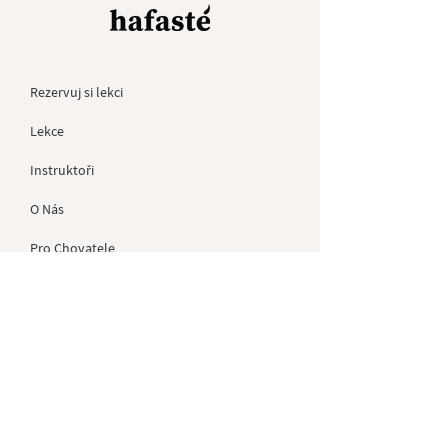
Rezervuj si lekci
Lekce
Instruktoři
O Nás
Pro
Chovatele
Kontakt
Dárkové Poukazy
Soukromé akce
GDPR
Obchodní Podmínky