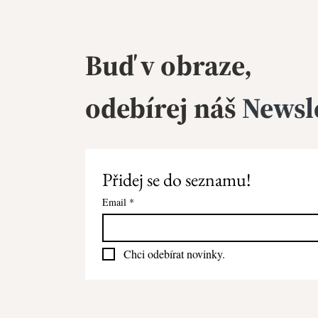
Buď v obraze,
odebírej
náš
Newsl
Přidej se do seznamu!
Email
*
Chci odebírat novinky.