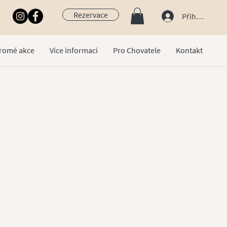
Rezervace
Přihlásit se
romé akce
Více informací
Pro Chovatele
Kontakt