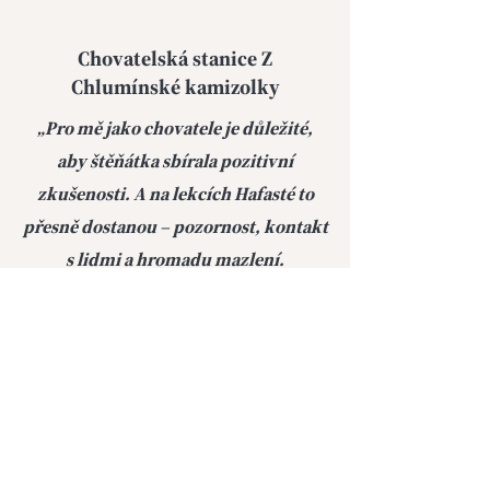
Chovatelská stanice Z
Chlumínské kamizolky
„Pro mě jako chovatele je důležité,
aby štěňátka sbírala pozitivní
zkušenosti. A na lekcích Hafasté to
přesně dostanou – pozornost, kontakt
s lidmi a hromadu mazlení.
Spolupráce je férová a bez
komplikací. Rozhodně budu
pokračovat i s dalšími vrhy.“
Kontakt