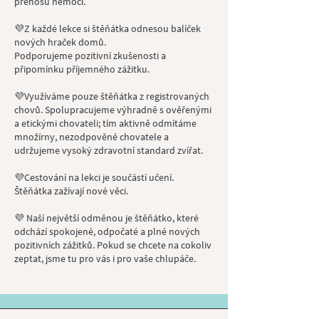
přenosu nemocí.
💜Z každé lekce si štěňátka odnesou balíček
nových hraček domů.
Podporujeme pozitivní zkušenosti a
připomínku příjemného zážitku.
💜Využíváme pouze štěňátka z registrovaných
chovů. Spolupracujeme výhradně s ověřenými
a etickými chovateli; tím aktivně odmítáme
množírny, nezodpověné chovatele a
udržujeme vysoký zdravotní standard zvířat.
💜Cestování na lekci je součástí učení.
Štěňátka zažívají nové věci.
💜 Naší největší odměnou je štěňátko, které
odchází spokojené, odpočaté a plné nových
pozitivních zážitků. Pokud se chcete na cokoliv
zeptat, jsme tu pro vás i pro vaše chlupáče.