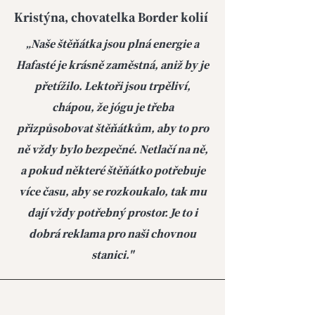
Kristýna, chovatelka Border kolií
„Naše štěňátka jsou plná energie a
Hafasté je krásně zaměstná, aniž by je
přetížilo. Lektoři jsou trpěliví,
chápou, že jógu je třeba
přizpůsobovat štěňátkům, aby to pro
ně vždy bylo bezpečné. Netlačí na ně,
a pokud některé štěňátko potřebuje
více času, aby se rozkoukalo, tak mu
dají vždy potřebný prostor. Je to i
dobrá reklama pro naši chovnou
stanici."