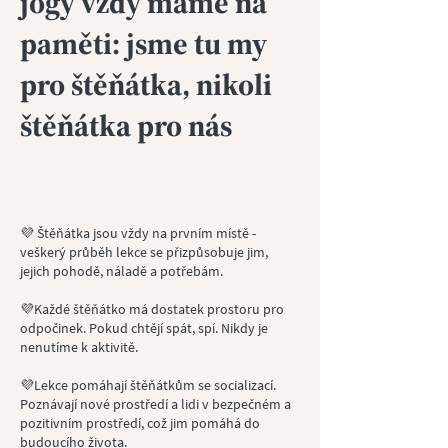
jógy vždy máme na
paměti: jsme tu my
pro štěňátka, nikoli
štěňátka pro nás
💜 Štěňátka jsou vždy na prvním místě -
veškerý průběh lekce se přizpůsobuje jim,
jejich pohodě, náladě a potřebám.
💜Každé štěňátko má dostatek prostoru pro
odpočinek. Pokud chtějí spát, spí. Nikdy je
nenutíme k aktivitě.
💜Lekce pomáhají štěňátkům se socializací.
Poznávají nové prostředí a lidi v bezpečném a
pozitivním prostředí, což jim pomáhá do
budoucího života.