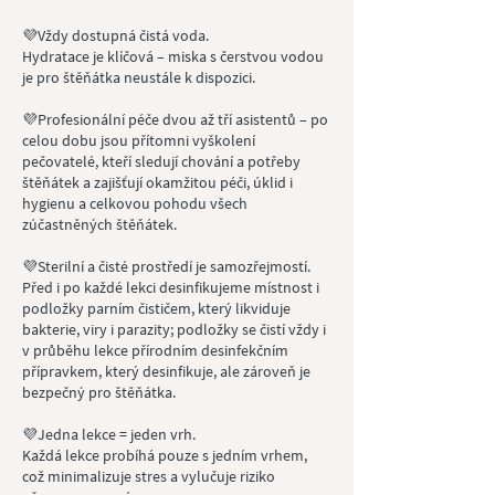
💜Vždy dostupná čistá voda.
Hydratace je klíčová – miska s čerstvou vodou
je pro štěňátka neustále k dispozici.
💜Profesionální péče dvou až tří asistentů – po
celou dobu jsou přítomni vyškolení
pečovatelé, kteří sledují chování a potřeby
štěňátek a zajišťují okamžitou péči, úklid i
hygienu a celkovou pohodu všech
zúčastněných štěňátek.
💜Sterilní a čisté prostředí je samozřejmostí.
Před i po každé lekci desinfikujeme místnost i
podložky parním čističem, který likviduje
bakterie, viry i parazity; podložky se čistí vždy i
v průběhu lekce přírodním desinfekčním
přípravkem, který desinfikuje, ale zároveň je
bezpečný pro štěňátka.
💜Jedna lekce = jeden vrh.
Každá lekce probíhá pouze s jedním vrhem,
což minimalizuje stres a vylučuje riziko