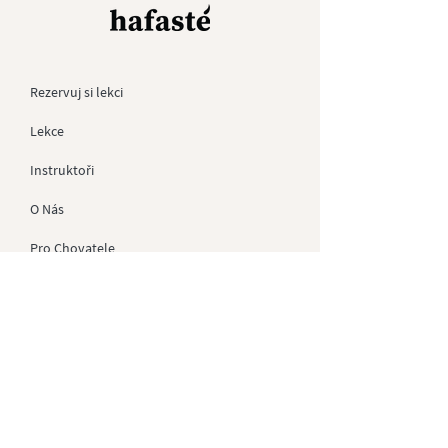
Rezervuj si lekci
Lekce
Instruktoři
O Nás
Pro
Chovatele
Kontakt
Dárkové Poukazy
Soukromé akce
GDPR
Obchodní Podmínky