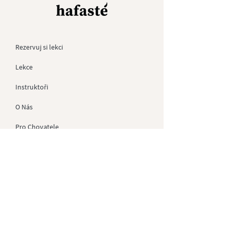
Rezervuj si lekci
Lekce
Instruktoři
O Nás
Pro
Chovatele
Kontakt
Dárkové Poukazy
Soukromé akce
GDPR
Obchodní Podmínky