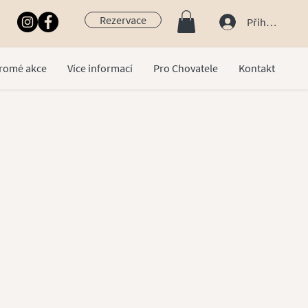
Rezervace
Přihlásit se
romé akce
Více informací
Pro Chovatele
Kontakt