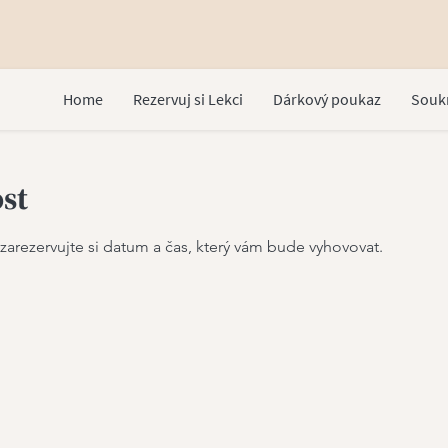
Home
Rezervuj si Lekci
Dárkový poukaz
Souk
ost
 zarezervujte si datum a čas, který vám bude vyhovovat.