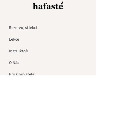
Rezervuj si lekci
Lekce
Instruktoři
O Nás
Pro
Chovatele
Kontakt
Dárkové Poukazy
Soukromé akce
GDPR
Obchodní Podmínky