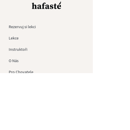
Rezervuj si lekci
Lekce
Instruktoři
O Nás
Pro
Chovatele
Kontakt
Dárkové Poukazy
Soukromé akce
GDPR
Obchodní Podmínky