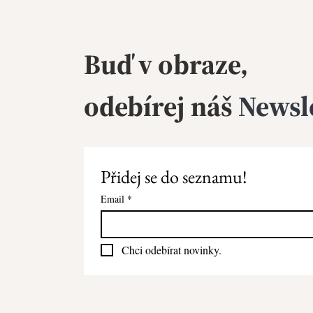
Buď v obraze,
odebírej
náš
Newsl
Přidej se do seznamu!
Email
*
Chci odebírat novinky.