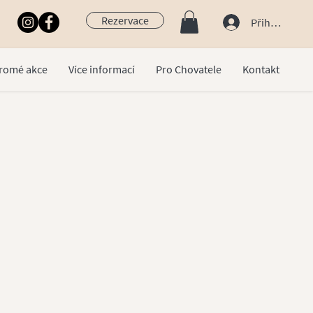
Rezervace
Přihlásit se
romé akce
Více informací
Pro Chovatele
Kontakt