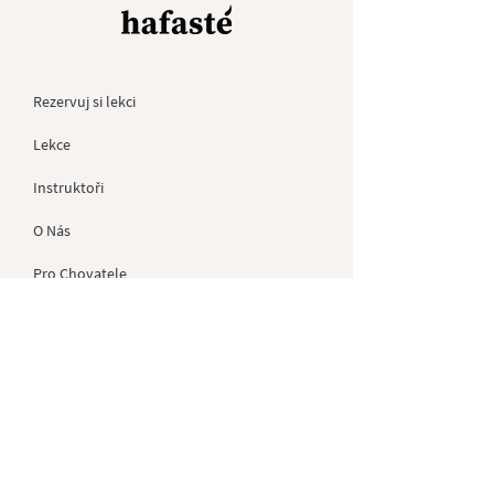
Rezervuj si lekci
Lekce
Instruktoři
O Nás
Pro
Chovatele
Kontakt
Dárkové Poukazy
Soukromé akce
GDPR
Obchodní Podmínky