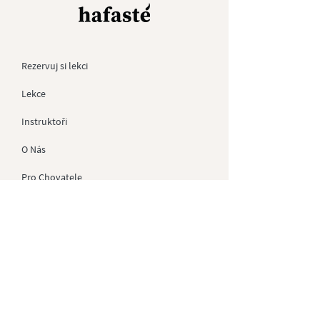
Rezervuj si lekci
Lekce
Instruktoři
O Nás
Pro
Chovatele
Kontakt
Dárkové Poukazy
Soukromé akce
GDPR
Obchodní Podmínky